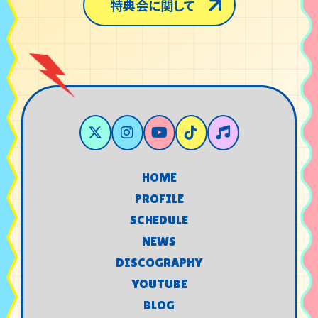
特典会に関して
HOME
HOME
PROFILE
PROFILE
SCHEDULE
SCHEDULE
NEWS
NEWS
DISCOGRAPHY
DISCOGRAPHY
YOUTUBE
YOUTUBE
BLOG