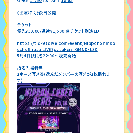
OPEN
17:50
/ START
18:05
《出演時間》後日公開
チケット
優先¥3,000/通常¥1,500 各チケット別途1D
https://ticketdive.com/event/NipponShinko
cchoShusaiLIVE?pvtoken=GMN0kL3K
5月4日(月祝)22:00〜販売開始
指名入場特典
2ポーズ写メ券(選んだメンバーの写メが2枚撮れま
す)