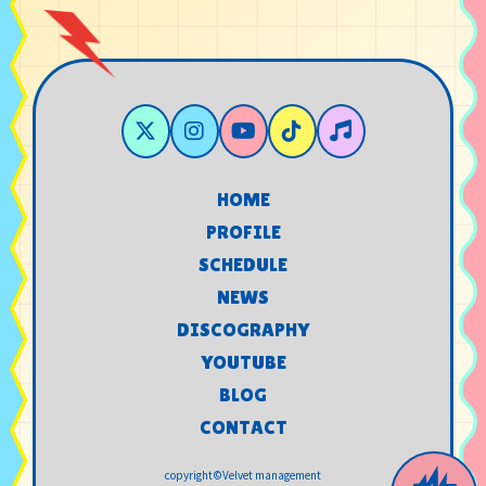
HOME
HOME
PROFILE
PROFILE
SCHEDULE
SCHEDULE
NEWS
NEWS
DISCOGRAPHY
DISCOGRAPHY
YOUTUBE
YOUTUBE
BLOG
BLOG
CONTACT
CONTACT
copyright©Velvet management