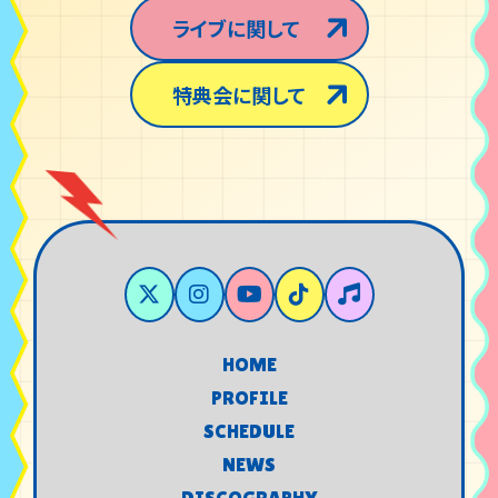
ライブに関して
特典会に関して
HOME
HOME
PROFILE
PROFILE
SCHEDULE
SCHEDULE
NEWS
NEWS
DISCOGRAPHY