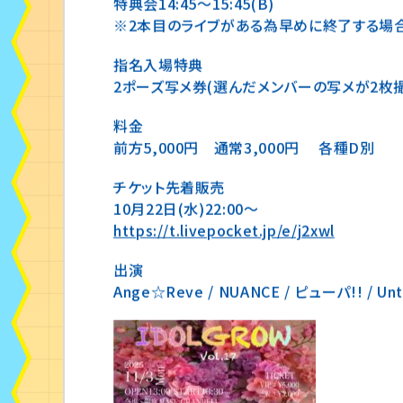
特典会14:45〜15:45(B)
※2本目のライブがある為早めに終了する場合
指名入場特典
2ポーズ写メ券(選んだメンバーの写メが2枚
料金
前方5,000円 通常3,000円 各種D別
チケット先着販売
10月22日(水)22:00〜
https://t.livepocket.jp/e/j2xwl
出演
Ange☆Reve / NUANCE / ピューパ!! / Unti