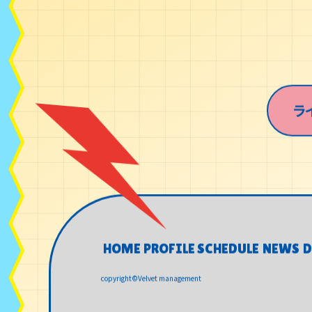
ラ
HOME
PROFILE
SCHEDULE
NEWS
D
HOME
PROFILE
SCHEDULE
NEWS
D
copyright©Velvet management