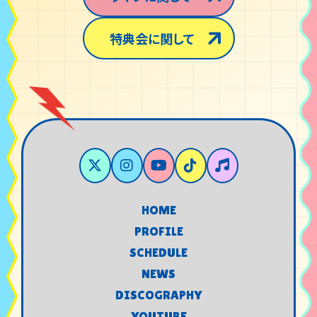
特典会に関して
HOME
HOME
PROFILE
PROFILE
SCHEDULE
SCHEDULE
NEWS
NEWS
DISCOGRAPHY
DISCOGRAPHY
YOUTUBE