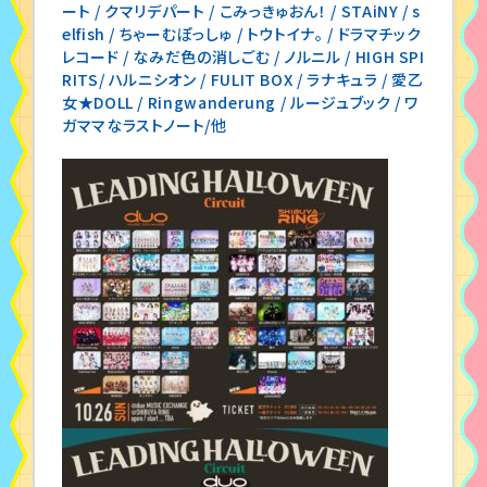
ート / クマリデパート / こみっきゅおん！ / STAiNY / s
elfish / ちゃーむぽっしゅ / トウトイナ。 / ドラマチック
レコード / なみだ色の消しごむ / ノルニル / HIGH SPI
RITS/ ハルニシオン / FULIT BOX / ラナキュラ / 愛乙
女★DOLL / Ringwanderung / ルージュブック / ワ
ガママなラストノート/他