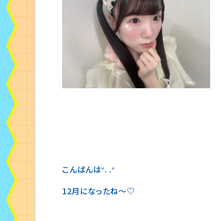
こんばんはᐡ. .ᐡ
12月になったね〜♡