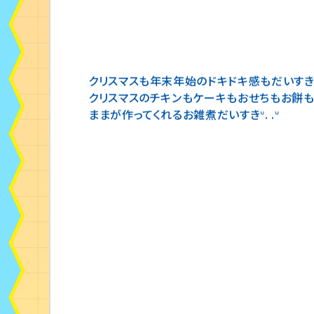
クリスマスも年末年始のドキドキ感もだいすきだか
クリスマスのチキンもケーキもおせちもお餅
ままが作ってくれるお雑煮だいすきᐡ. .ᐡ