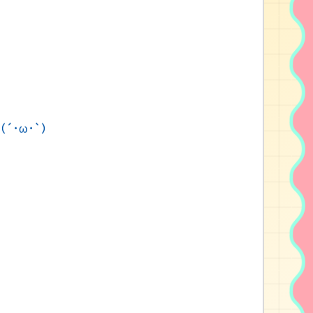
･ω･`）