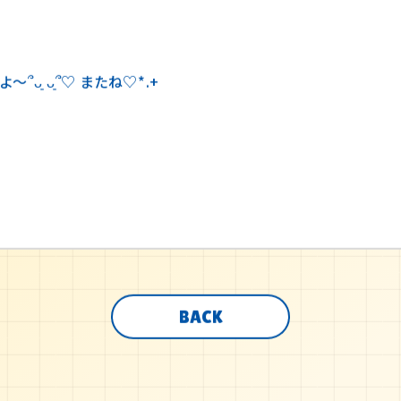
ᴗ͈ ᴗ͈՞♡ またね♡*.+
BACK