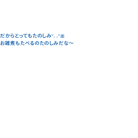
らとってもたのしみᐡ. .ᐡ🎀
もお雑煮もたべるのたのしみだな〜