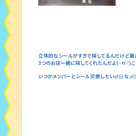
立体的なシールがすきで探してるんだけど最近出
3つのお店一緒に探してくれたんだよ(߹ㅁ߹)こ
いつかメンバーとシール交換したい👶🏻な👶