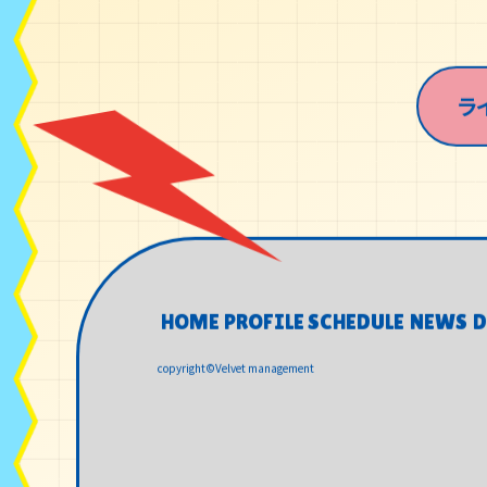
ラ
HOME
PROFILE
SCHEDULE
NEWS
D
HOME
PROFILE
SCHEDULE
NEWS
D
copyright©Velvet management