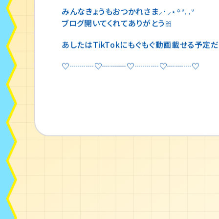
みんなきょうもおつかれさま⸝·⸝⋆꙳ᐡ. .ᐡ
ブログ開いてくれてありがとう🎀
あしたはTikTokにもぐもぐ動画載せる予定だよ〜՞
♡┈┈┈♡┈┈┈♡┈┈┈♡┈┈┈♡