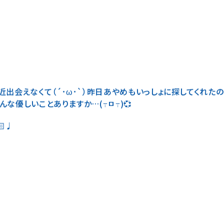
会えなくて（´･ω･`）昨日あやめもいっしょに探してくれたの（´
んな優しいことありますか…(߹ㅁ߹)💞
♩