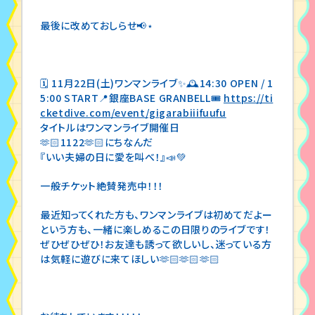
最後に改めておしらせ📢⋆
🗓 11月22日(土)ワンマンライブ✨🕰14:30 OPEN / 1
5:00 START📍銀座BASE GRANBELL🎟
https://ti
cketdive.com/event/gigarabiiifuufu
タイトルはワンマンライブ開催日
🫶🏻1122🫶🏻にちなんだ
『いい夫婦の日に愛を叫べ！』📣💚
一般チケット絶賛発売中！！！
最近知ってくれた方も、ワンマンライブは初めてだよー
という方も、一緒に楽しめるこの日限りのライブです！
ぜひぜひぜひ！お友達も誘って欲しいし、迷っている方
は気軽に遊びに来てほしい🫶🏻🫶🏻🫶🏻