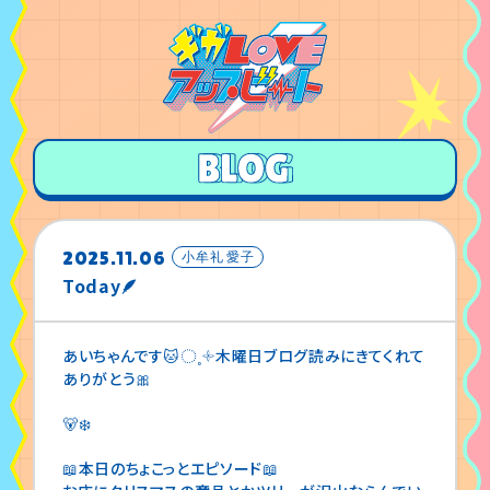
2025.11.06
小牟礼 愛子
Today🪶
あいちゃんです🐱◌˳𓇬木曜日ブログ読みにきてくれて
ありがとう🎀
🐻‍❄️
📖本日のちょこっとエピソード📖