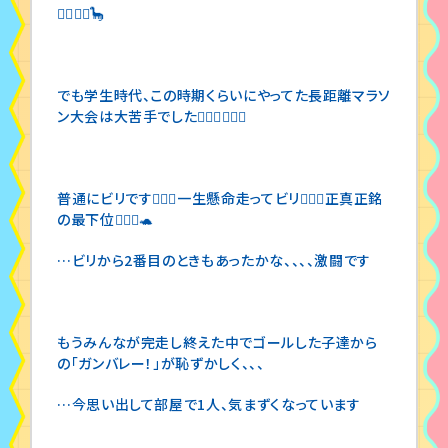
🚶‍♀️🚶‍♀️🦕
でも学生時代、この時期くらいにやってた長距離マラソ
ン大会は大苦手でした🤷🏻‍♀️🤷🏻‍♀️
普通にビリです🤷🏻‍♀️一生懸命走ってビリ🤷🏻‍♀️正真正銘
の最下位🤷🏻‍♀️🐢
…ビリから2番目のときもあったかな、、、、激闘です
もうみんなが完走し終えた中でゴールした子達から
の「ガンバレー！」が恥ずかしく、、、
…今思い出して部屋で1人、気まずくなっています