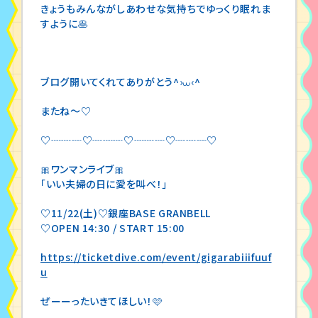
きょうもみんながしあわせな気持ちでゆっくり眠れま
すように🥞
ブログ開いてくれてありがとう^›⩊‹^
またね〜♡
♡┈┈┈♡┈┈┈♡┈┈┈♡┈┈┈♡
🎀ワンマンライブ🎀
「いい夫婦の日に愛を叫べ！」
♡11/22(土)♡銀座BASE GRANBELL
♡OPEN 14:30 / START 15:00
https://ticketdive.com/event/gigarabiiifuuf
u
ぜーーったいきてほしい！🩷