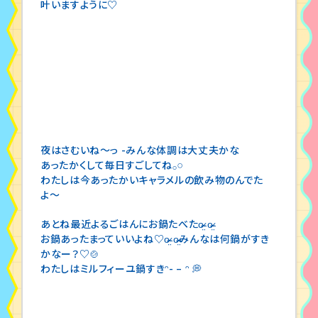
叶いますように♡
夜はさむいね〜っ -みんな体調は大丈夫かな
あったかくして毎日すごしてね𓂂𓏸
わたしは今あったかいキャラメルの飲み物のんでた
よ〜
あとね最近よるごはんにお鍋たべたo̴̶̷̤ o̴̶̷̤
お鍋あったまっていいよね♡o̴̶̷̤ o̴̶̷̤みんなは何鍋がすき
かなー？♡🍲
わたしはミルフィーユ鍋すきᵔ- – ᵔ 💭