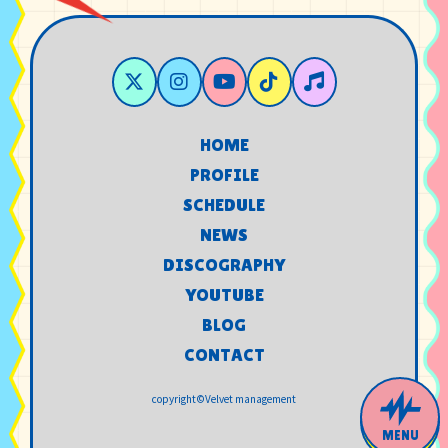
HOME
HOME
PROFILE
PROFILE
SCHEDULE
SCHEDULE
NEWS
NEWS
DISCOGRAPHY
DISCOGRAPHY
YOUTUBE
YOUTUBE
BLOG
BLOG
CONTACT
CONTACT
copyright©Velvet management
MENU