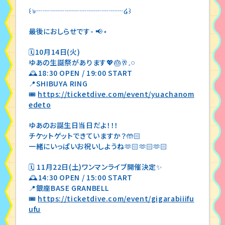
꒰ঌ┈┈┈┈┈┈┈┈┈┈┈┈໒꒱
最後におしらせです- 📢⋆
🗓10月14日(火)
ゆあの生誕祭があります💖🎂🥂𓈒𓏸
🕰18:30 OPEN / 19:00 START
📍SHIBUYA RING
🎟
https://ticketdive.com/event/yuachanom
edeto
ゆあのお誕生日当日だよ！！！
チケットゲットできていますか？🤲🏻
一緒にいっぱいお祝いしようね🫶🏻🫶🏻🫶🏻
🗓 11月22日(土)ワンマンライブ開催決定✨
🕰14:30 OPEN / 15:00 START
📍銀座BASE GRANBELL
🎟
https://ticketdive.com/event/gigarabiiifu
ufu