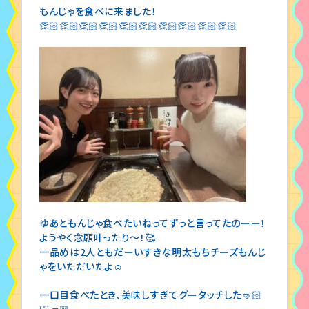
もんじゃを食べに来ました！
👏🏻👏🏻👏🏻👏🏻👏🏻👏🏻👏🏻👏🏻👏🏻👏🏻
ゆあともんじゃ食べたいねってずっと言ってたのーー！
ようやく念願叶ったり〜！🥰
一品めは2人ともだーいすきな明太もちチーズもんじ
ゃをいただいたよ☺
一口目食べたとき、美味しすぎてグータッチした🤜🏻
♡🤛🏻