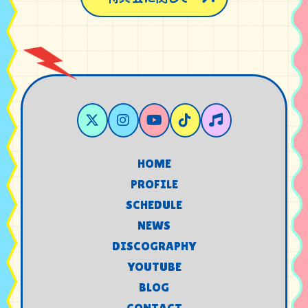
HOME
HOME
PROFILE
PROFILE
SCHEDULE
SCHEDULE
NEWS
NEWS
DISCOGRAPHY
DISCOGRAPHY
YOUTUBE
YOUTUBE
BLOG
BLOG
CONTACT