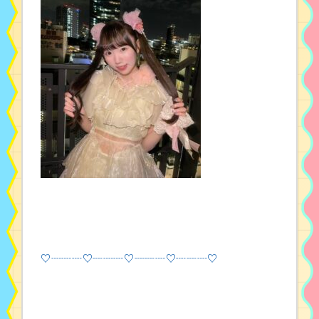
♡┈┈┈♡┈┈┈♡┈┈┈♡┈┈┈♡