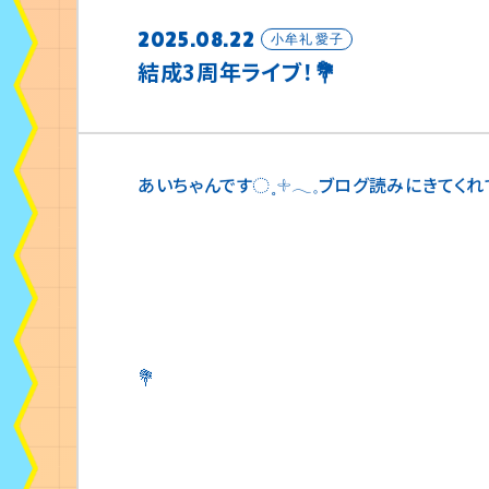
2025.08.22
小牟礼 愛子
結成3周年ライブ！💐
あいちゃんです◌˳𓇬𓂃𓈒ブログ読みにきてくれ
💐