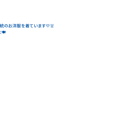
統のお洋服を着ています💛👗
🍽