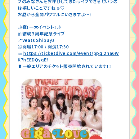
プのみなさんをお呼びしてまたライブできるというの
は嬉しいことですね☺️♡
お昼から全開パワフルにいきますよ～❕
🌙夜！一大イベント！🌙
🎀結成３周年記念ライブ
📍Veats Shibuya
🕠開場17:00 / 開演17:30
🎫
https://ticketdive.com/event/ppqi2na6W
K7hEEDQyqEf
⬆️一般エリアのチケット販売開始されています！！