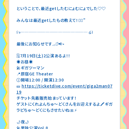
ということで、最近getしたむにょむにょでした♡♡
みんなは最近getしたもの教えて！👂🏻”
꒰ঌ┈┈┈┈┈┈┈┈┈┈┈┈┈┈┈┈ ໒꒱
最後にお知らせです𓈒𓂂⋆͛📢⋆
🗓7月19日(土)2公演あるよ！！
☀️お昼☀️
🎤ギガツーマン
📍原宿GE Theater
🕧開場12:00 / 開演12:30
🎫
https://ticketdive.com/event/giga2man07
19
チケット先着販売始まっています！
ゲストにくれよんちゅ〜どくさんをお迎えするよ🖍ギガ
ラビちゅ～どくにもさせたいね🎀⚡️
🌙夜🌙
🎤単独公演Vol.8