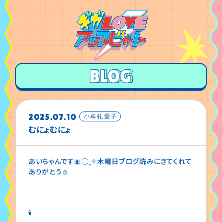
2025.07.10
小牟礼 愛子
むにょむにょ
あいちゃんです🎀◌˳𓇬木曜日ブログ読みにきてくれて
ありがとう☺️
🕯