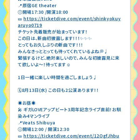
📍原宿GE theater
🕕開場17:30 /開演18:00
🎫
https://ticketdive.com/event/shinkyokuy
aruyo0719
チケット先着販売が始まっています！
この日は、新曲初披露します！！！✨✨✨
とってもお久しぶりの新曲です！！！
みんなきっととっても待ってくれているよね💭♩
緊張するけど、絶対楽しいので、みんな初披露見に来
て欲しいよ～！待ってます☺️
1日一緒に楽しい時間を過ごしましょう♩
🗓8月13日(水) この日も2公演あります！！
☀️お昼☀️
🎤 ギガLOVEアップビート3周年記念ライブ直前！お馴
染み4マンライブ
📍Veats Shibuya
🕧開場12:00 / 開演12:30
🎫
https://ticketdive.com/event/12OgfJhbu