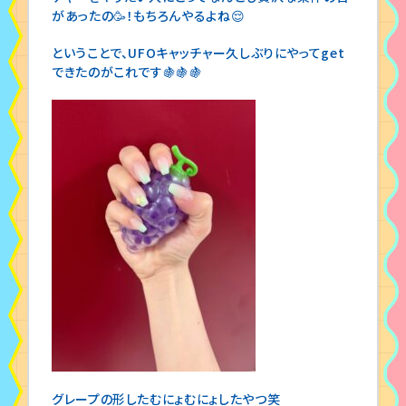
があったの🥳！もちろんやるよね😌
ということで、UFOキャッチャー久しぶりにやってget
できたのがこれです🍇🍇🍇
グレープの形したむにょむにょしたやつ笑