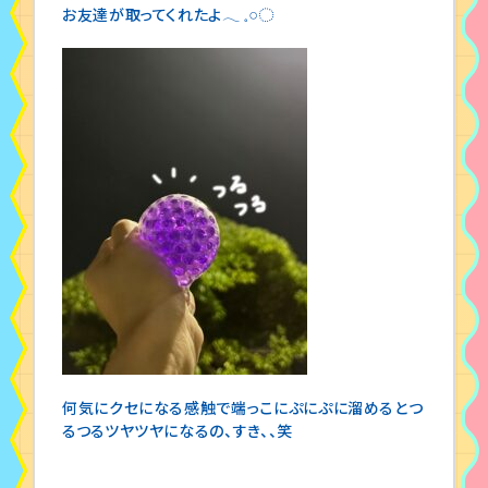
お友達が取ってくれたよ𓂃 𓈒𓏸◌
何気にクセになる感触で端っこにぷにぷに溜めるとつ
るつるツヤツヤになるの、すき、、笑