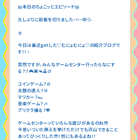
📖本日のちょこっとエピソード📖
久しぶりに前髪を切りました–✄–🙈💦
🛸
今日は最近getした♡むにょむにょ♡の紹介ブログで
す！！✨
突然ですが、みんなゲームセンター行ったらなにす
る？？🎮👾🔫🕹🪙
コインゲーム？🪙
太鼓の達人？🥁
マリカー？🏎
音楽ゲーム？🎶
プリクラ撮る？💖
ゲームセンターっていろんな遊びがあるのね😳
今思いついた例えを挙げただけでも沢山できること
あってびっくりした😳！他にもあるよね！！