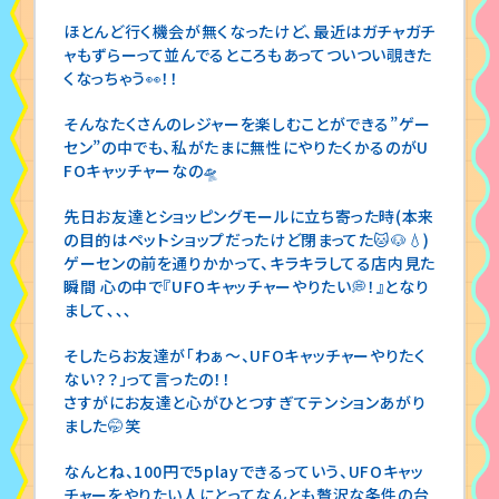
ほとんど行く機会が無くなったけど、最近はガチャガチ
ャもずらーって並んでるところもあってついつい覗きた
くなっちゃう👀！！
そんなたくさんのレジャーを楽しむことができる”ゲー
セン”の中でも、私がたまに無性にやりたくかるのがU
FOキャッチャーなの🛸
先日お友達とショッピングモールに立ち寄った時(本来
の目的はペットショップだったけど閉まってた🐱🐶💧)
ゲーセンの前を通りかかって、キラキラしてる店内見た
瞬間 心の中で『UFOキャッチャーやりたい💭！』となり
まして､､､
そしたらお友達が「わぁ～、UFOキャッチャーやりたく
ない？？」って言ったの！！
さすがにお友達と心がひとつすぎてテンションあがり
ました🤭笑
なんとね、100円で5playできるっていう、UFOキャッ
チャーをやりたい人にとってなんとも贅沢な条件の台