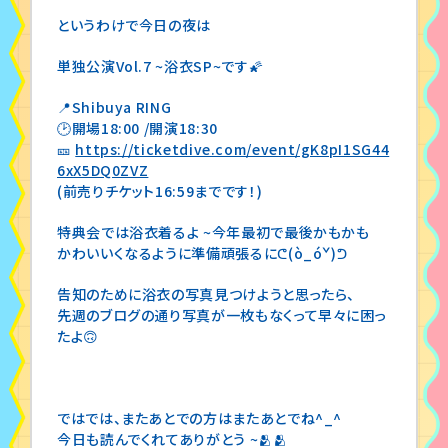
というわけで今日の夜は
単独公演Vol.7 ~浴衣SP~です🌠
📍Shibuya RING
🕑開場18:00 /開演18:30
🎫
https://ticketdive.com/event/gK8pI1SG44
6xX5DQ0ZVZ
(前売りチケット16:59までです！)
特典会では浴衣着るよ ~今年最初で最後かもかも
かわいいくなるように準備頑張るにᕦ(ò_óˇ)ᕤ
告知のために浴衣の写真見つけようと思ったら、
先週のブログの通り写真が一枚もなくって早々に困っ
たよ🙃
ではでは、またあとでの方はまたあとでね^_^
今日も読んでくれてありがとう ~🫂🫂