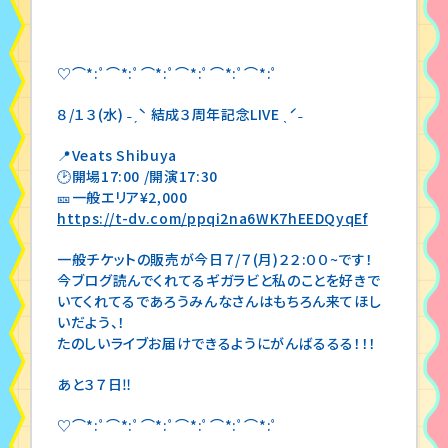
♡⌒*:ﾟ⌒*:ﾟ⌒*:ﾟ⌒*:ﾟ⌒*:ﾟ⌒*:ﾟ
８/１３(水) ˗ˏˋ 結成３周年記念LIVE ˎˊ˗
📍Veats Shibuya
🕑開場17:00 /開演17:30
🎫一般エリア¥2,000
https://t-dv.com/ppqi2na6WK7hEEDQyqEf
一般チケットの販売が今日７/７(月)２２:００~です！
今ブログ読んでくれてるギガラビと私のことを好きで
いてくれてるであろうみんなさんはもちろん来てほし
いだよう、！
たのしいライブお届けできるようにがんばるるる！！！
あと３７日‼️
♡⌒*:ﾟ⌒*:ﾟ⌒*:ﾟ⌒*:ﾟ⌒*:ﾟ⌒*:ﾟ