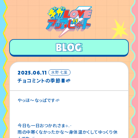
2025.06.11
水野 七葉
チョコミントの季節🍫🌱
やっほ〜なっぱです🌱
今日も一日おつかれさま⟡.·
雨の中寒くなかったかな〜身体温かくしてゆっくり休