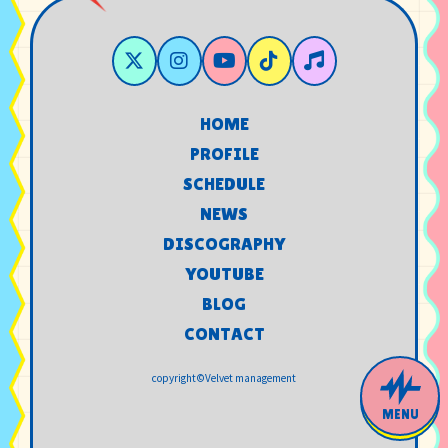
HOME
HOME
PROFILE
PROFILE
SCHEDULE
SCHEDULE
NEWS
NEWS
DISCOGRAPHY
DISCOGRAPHY
YOUTUBE
YOUTUBE
BLOG
BLOG
CONTACT
CONTACT
copyright©Velvet management
MENU