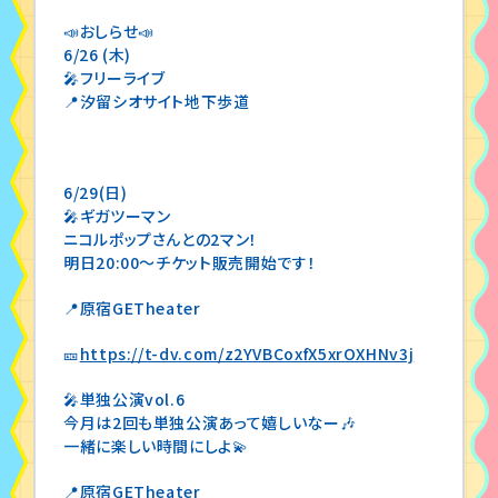
📣おしらせ📣
6/26 (木)
🎤フリーライブ
📍汐留シオサイト地下歩道
6/29(日)
🎤ギガツーマン
ニコルポップさんとの2マン！
明日20:00〜チケット販売開始です！
📍原宿GETheater
🎫
https://t-dv.com/z2YVBCoxfX5xrOXHNv3j
🎤単独公演vol.6
今月は2回も単独公演あって嬉しいなー🎶
一緒に楽しい時間にしよ💫
📍原宿GETheater